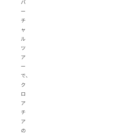
バ
ー
チ
ャ
ル
ツ
ア
ー
で、
ク
ロ
ア
チ
ア
の