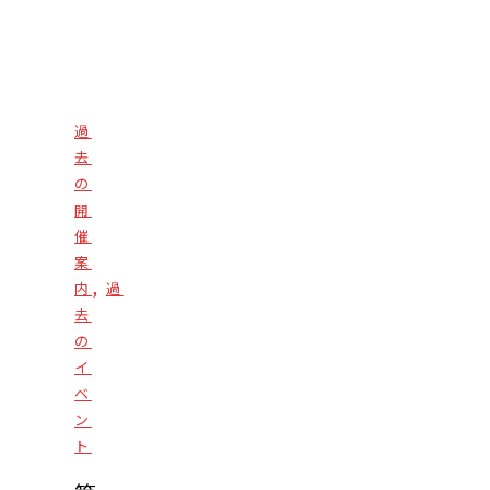
過
去
の
開
催
案
,
内
過
去
の
イ
ベ
ン
ト