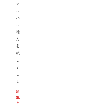
ァ
ル
ネ
ル
地
方
を
旅
し
ま
し
ょ…
記
事
を