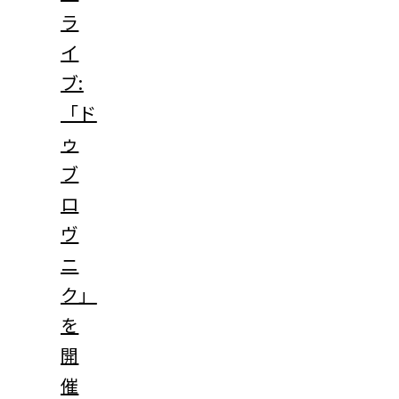
ラ
イ
ブ:
「ド
ゥ
ブ
ロ
ヴ
ニ
ク」
を
開
催