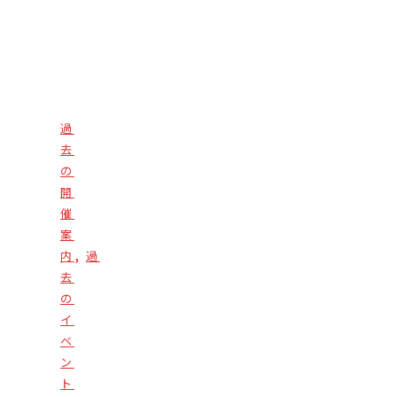
過
去
の
開
催
案
,
内
過
去
の
イ
ベ
ン
ト