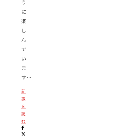
う
に
楽
し
ん
で
い
ま
す…
記
事
を
読
む