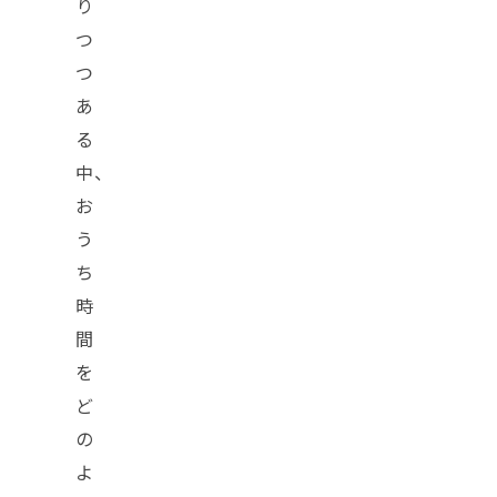
り
つ
つ
あ
る
中、
お
う
ち
時
間
を
ど
の
よ