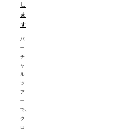
し
ま
す
バ
ー
チ
ャ
ル
ツ
ア
ー
で、
ク
ロ