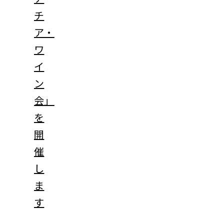
チ
ア・
ワ
イ
ン
会」
を
開
催
し
ま
す