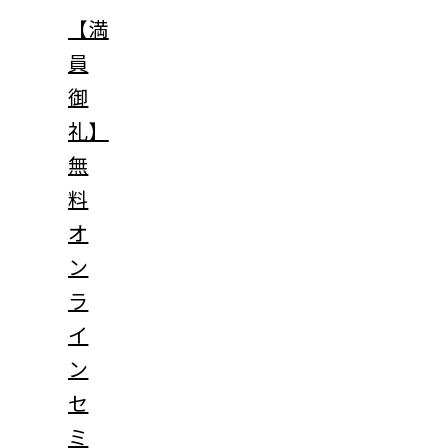
【満
員
御
礼】
無
料
オ
ン
ラ
イ
ン
セ
ミ