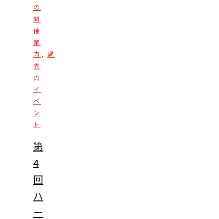
の
開
催
案
,
内
過
去
の
イ
ベ
ン
ト
第
4
回
ハ
ー