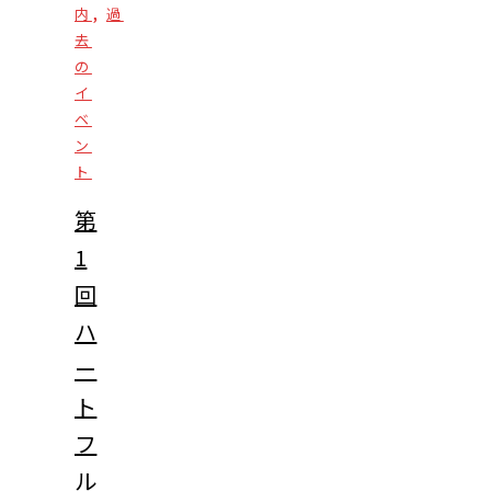
,
内
過
去
の
イ
ベ
ン
ト
第
1
回
ハ
ー
ト
フ
ル