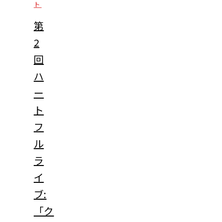
ト
第
2
回
ハ
ー
ト
フ
ル
ラ
イ
ブ:
「ク