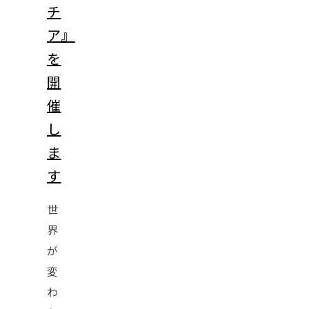
チ
ア』
を
開
催
し
ま
す
世
界
が
変
わ