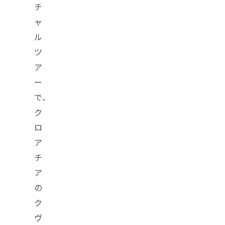
チ
ャ
ル
ツ
ア
ー
で、
ク
ロ
ア
チ
ア
の
ク
ヴ