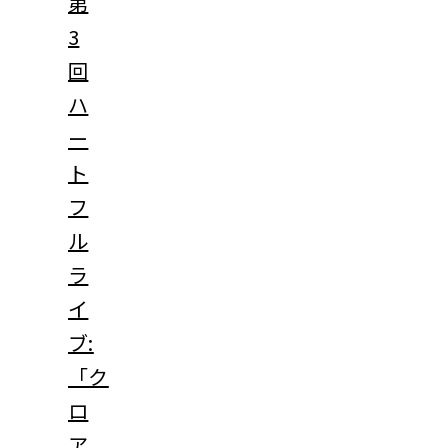
第
3
回
ハ
ー
ト
フ
ル
ラ
イ
ブ:
「ク
ロ
ア