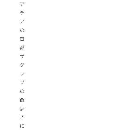
ア
チ
ア
の
首
都
ザ
グ
レ
ブ
の
街
歩
き
に