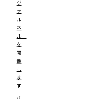
ヴ
ァ
ル
ネ
ル」
を
開
催
し
ま
す
バ
ー