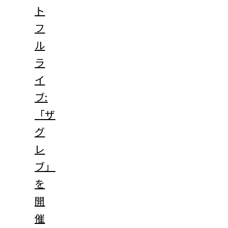
ト
フ
ル
ラ
イ
ブ:
「ザ
グ
レ
ブ」
を
開
催