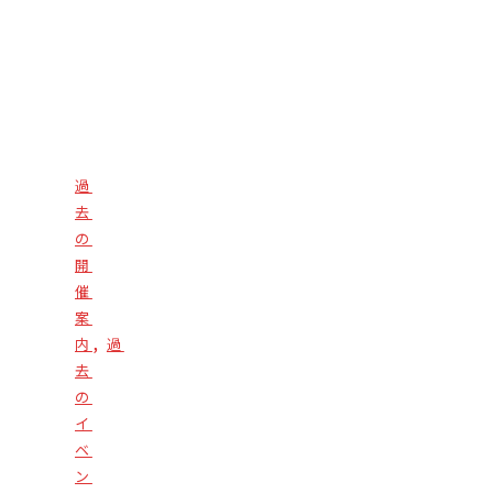
過
去
の
開
催
案
,
内
過
去
の
イ
ベ
ン