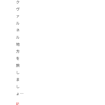
ク
ヴ
ァ
ル
ネ
ル
地
方
を
旅
し
ま
し
ょ…
記