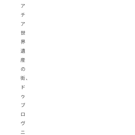
ア
チ
ア
世
界
遺
産
の
街、
ド
ゥ
ブ
ロ
ヴ
ニ