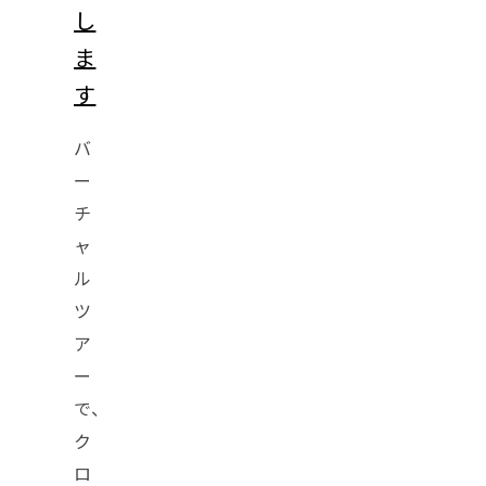
し
ま
す
バ
ー
チ
ャ
ル
ツ
ア
ー
で、
ク
ロ