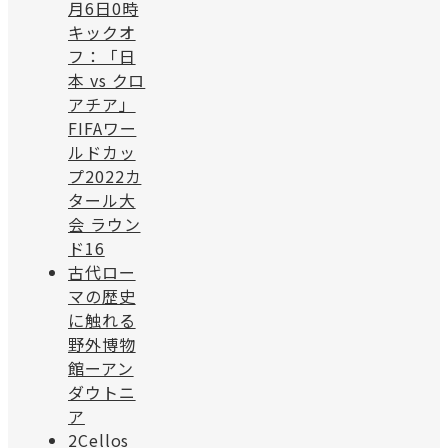
月6日0時
キックオ
フ：「日
本 vs クロ
アチア」
FIFAワー
ルドカッ
プ2022カ
タール大
会 ラウン
ド16
古代ロー
マの歴史
に触れる
野外博物
館ーアン
ダウトニ
ア
2Cellos