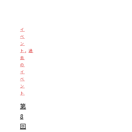
イ
ベ
ン
,
ト
過
去
の
イ
ベ
ン
ト
第
8
回