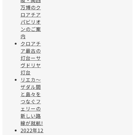
阪・関西
万博のク
ロアチア
パビリオ
ンのご案
内
クロアチ
ア最古の
灯台ーサ
ヴドリヤ
灯台
リエカ〜
ザダル間
と島々を
つなぐフ
ェリーの
新しい路
線が就航!
2022年12