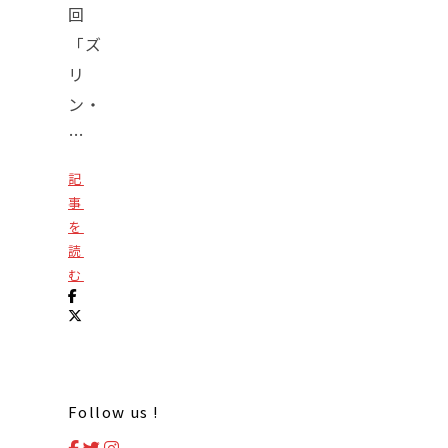
回
「ズ
リ
ン・
…
記
事
を
読
む
Follow us !