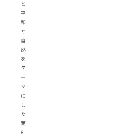
と
平
和
と
自
然
を
テ
ー
マ
に
し
た
第
8