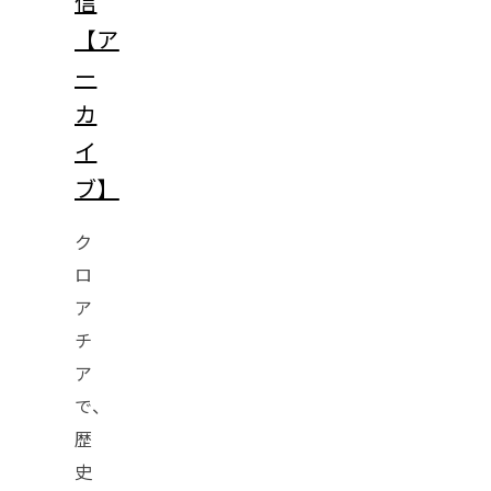
信
【ア
ー
カ
イ
ブ】
ク
ロ
ア
チ
ア
で、
歴
史