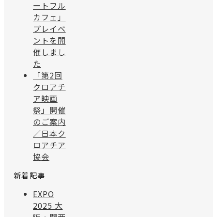
ートフル
カフェ」
プレイベ
ントを開
催しまし
た
「第2回
クロアチ
ア映画
祭」開催
のご案内
／日本ク
ロアチア
協会
新着記事
EXPO
2025 大