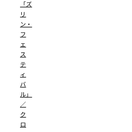
「ズ
リ
ン・
フ
ェ
ス
テ
ィ
バ
ル」
／
ク
ロ