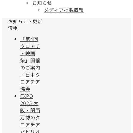
お知らせ
メディア掲載情報
お知らせ・更新
情報
「第4回
クロアチ
ア映画
祭」開催
のご案内
／日本ク
ロアチア
協会
EXPO
2025 大
阪・関西
万博のク
ロアチア
パビリオ