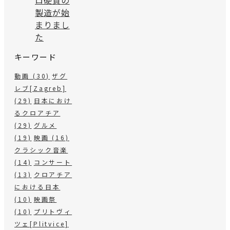
ロ硬貨の
製造が始
まりまし
た
キーワード
動画
(30)
ザグ
レブ[Zagreb]
(29)
日本におけ
るクロアチア
(29)
グルメ
(19)
映画
(16)
クラシック音楽
(14)
コンサート
(13)
クロアチア
における日本
(10)
映画祭
(10)
プリトヴィ
ツェ[Plitvice]