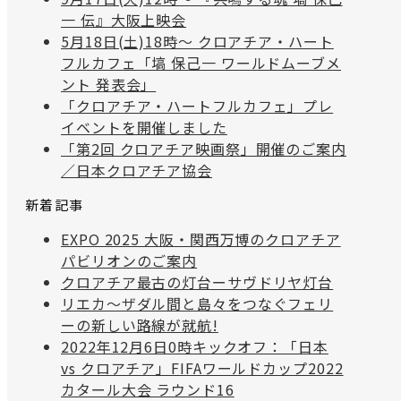
一 伝』大阪上映会
5月18日(土)18時〜 クロアチア・ハート
フルカフェ「塙 保己一 ワールドムーブメ
ント 発表会」
「クロアチア・ハートフルカフェ」プレ
イベントを開催しました
「第2回 クロアチア映画祭」開催のご案内
／日本クロアチア協会
新着記事
EXPO 2025 大阪・関西万博のクロアチア
パビリオンのご案内
クロアチア最古の灯台ーサヴドリヤ灯台
リエカ〜ザダル間と島々をつなぐフェリ
ーの新しい路線が就航!
2022年12月6日0時キックオフ：「日本
vs クロアチア」FIFAワールドカップ2022
カタール大会 ラウンド16